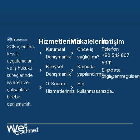
İletişim
Hizmetlerimiz
Makalelerim
SGK işlemleri,
Telefon
Kurumsal
Önce iş
teşvik
+90 542 807
Danışmanlık
sağlığı mı?
uygulamaları
53 11
Bireysel
Kamuda
ve iş hukuku
E-posta
Danışmanlık
yapılandırma..
süreçlerinde
bilgi@emregulse
işveren ve
O. Source
Hiç
çalışanlara
Hizmetlerimiz
kullanmasanızda..
birebir
danışmanlık.