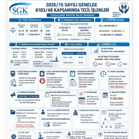
6183
Sayılı
Kanun
48.Madde
Taksitlendirme
Formları
2026