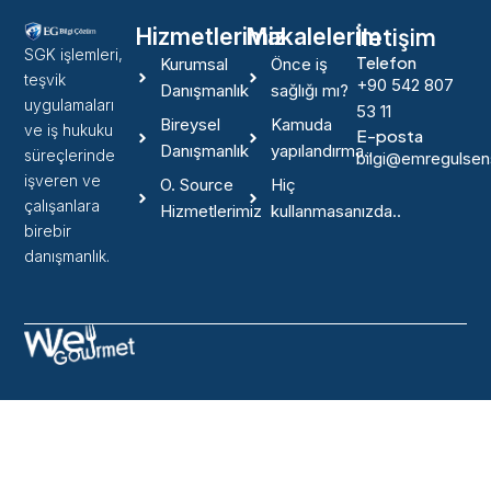
İletişim
Hizmetlerimiz
Makalelerim
SGK işlemleri,
Telefon
Kurumsal
Önce iş
teşvik
+90 542 807
Danışmanlık
sağlığı mı?
uygulamaları
53 11
Bireysel
Kamuda
ve iş hukuku
E-posta
Danışmanlık
yapılandırma..
süreçlerinde
bilgi@emregulse
işveren ve
O. Source
Hiç
çalışanlara
Hizmetlerimiz
kullanmasanızda..
birebir
danışmanlık.