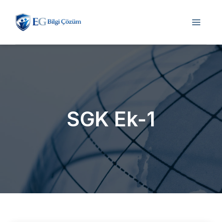
İçeriğe
atla
SGK Ek-1