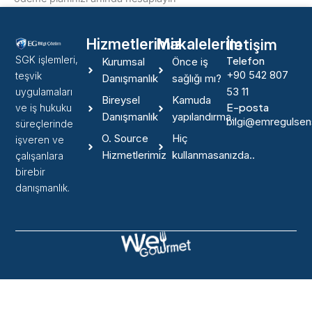
İletişim
Hizmetlerimiz
Makalelerim
SGK işlemleri,
Telefon
Kurumsal
Önce iş
+90 542 807
teşvik
Danışmanlık
sağlığı mı?
53 11
uygulamaları
Bireysel
Kamuda
E-posta
ve iş hukuku
Danışmanlık
yapılandırma..
bilgi@emregulse
süreçlerinde
O. Source
Hiç
işveren ve
Hizmetlerimiz
kullanmasanızda..
çalışanlara
birebir
danışmanlık.